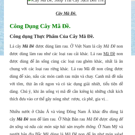
Cây Mã Đề.
Công Dụng Cây Mã Đề.
Công dụng Thực Phẩm Của Cây Mã Đề.
Lá cây
Mã Đề
được dùng làm rau. Ở Việt Nam lá cây
Mã Đề
non
được dùng làm rau như các loại rau cải khác. Lá rau
Mã Đề
non
được dùng để ăn sống cùng các loại rau ghém khác, nhất là ăn
chung với các loại rau rừng khác. Lá rau Mã đề non cũng được
dùng để xào, nấu các món canh rau mặn và chay. Canh mã đề nấu
với tôm, thịt ăn rất ngon và có tác dụng giải nhiệt, tiểu tiện dễ
dàng. Chú ý, khi ăn uống vị mã đề cần kiêng kị những chất kích
thích đưa vào cơ thể gây nóng như: rượu, cà phê, gia vị...
Nhiều nước ở Châu Á và vùng Đông Nam Á khác đều dùng lá
cây
Mã Đề
non để làm rau. Ở Nhật Bản rau
Mã Đề được dùng để
ăn sống và nấu các món súp hải sản truyền thống
. Ở Nam Mỹ và
người bản địa Bắc Mỹ dùng lá
Mã Đề
non để ăn như món salad