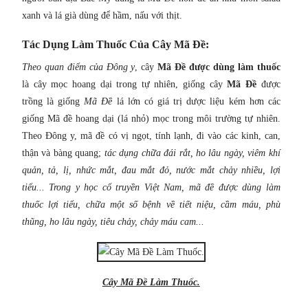
xanh và lá già dùng để hầm, nấu với thịt.
Tác Dụng Làm Thuốc Của Cây Mã Đề:
Theo quan điểm của Đông y
, cây
Mã Đề được dùng làm thuốc
là cây mọc hoang dại trong tự nhiên, giống cây
Mã Đề
được
trồng là giống
Mã Đề
lá lớn có giá trị dược liệu kém hơn các
giống Mã đề hoang dại (lá nhỏ) mọc trong môi trường tự nhiên.
Theo Đông y, mã đề có vị ngọt, tính lạnh, đi vào các kinh, can,
thận và bàng quang;
tác dụng chữa đái rắt, ho lâu ngày, viêm khí
quản, tả, lị, nhức mắt, đau mắt đỏ, nước mắt chảy nhiều, lợi
tiểu... Trong y học cổ truyền Việt Nam, mã đề được dùng làm
thuốc lợi tiểu, chữa một số bệnh về tiết niệu, cầm máu, phù
thũng, ho lâu ngày, tiêu chảy, chảy máu cam...
Cây Mã Đề Làm Thuốc.