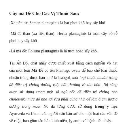
Cây mã Đề Cho Các Vị Thuốc Sau:
-Xa tiền tử: Semen plantaginis là hạt phơi khô hay sấy khô.
-Mã đề thảo (xa tiền thảo): Herba plantaginis là toàn cây bỏ rễ
phơi hay sấy khô.
-Lá mã đề: Folium plantaginis là lá tươi hoặc sấy khô.
Tại Ấn Độ, chất nhầy được chiết xuất bằng cách nghiền vỏ hạt
của một loài
Mã Đề
có tên Plantago ovata để bào chế loại thuốc
nhuận tràng được bán như là Isabgol,
một loại thuốc nhuận tràng
để điều trị chứng đường ruột bất thường và táo bón. Nó cũng
được sử dụng trong một số ngũ cốc để điều trị chứng cao
cholesterol mức độ nhẹ tới vừa phải cũng như để làm giảm lượng
đường trong máu.
Nó đã từng được sử dụng
trong y học
Ayurveda và Unani của người dân bản xứ cho một loạt các vấn đề
về ruột, bao gồm táo bón kinh niên, lỵ amip và bệnh tiêu chảy.