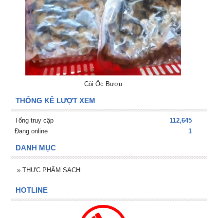
Còi Ốc Bươu
THỐNG KÊ LƯỢT XEM
Tổng truy cập
112,645
Đang online
1
DANH MỤC
»
THỰC PHẨM SẠCH
HOTLINE