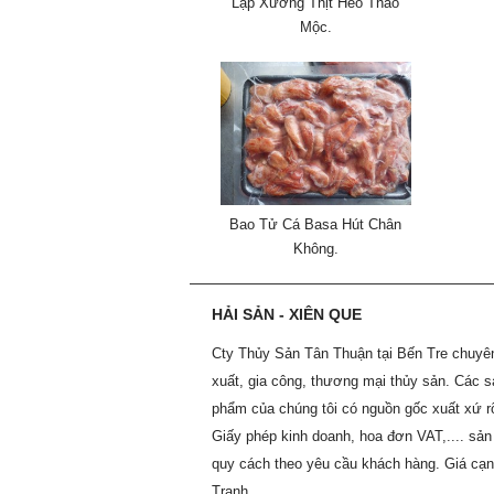
Lạp Xưởng Thịt Heo Thảo
Mộc.
Bao Tử Cá Basa Hút Chân
Không.
HẢI SẢN - XIÊN QUE
Cty Thủy Sản Tân Thuận tại Bến Tre chuyê
xuất, gia công, thương mại thủy sản. Các s
phẩm của chúng tôi có nguồn gốc xuất xứ r
Giấy phép kinh doanh, hoa đơn VAT,.... sản
quy cách theo yêu cầu khách hàng. Giá cạ
Tranh.