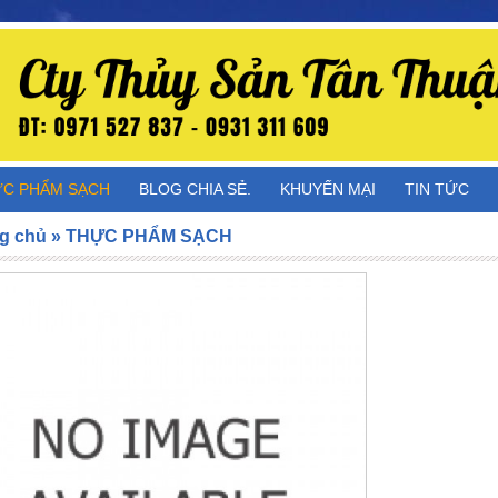
C PHẨM SẠCH
BLOG CHIA SẺ.
KHUYẾN MẠI
TIN TỨC
g chủ
»
THỰC PHẨM SẠCH