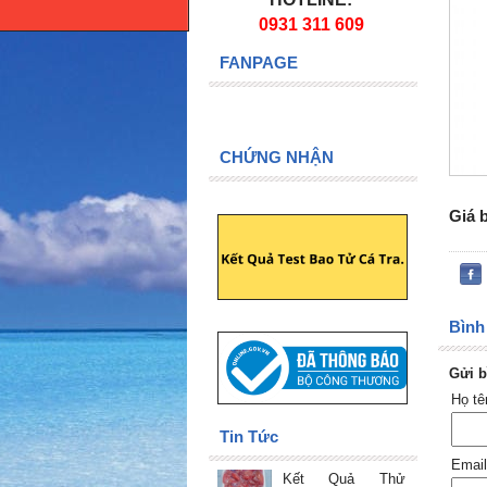
0931 311 609
FANPAGE
CHỨNG NHẬN
Giá 
Bình 
Gửi b
Họ t
Tin Tức
Email
Kết Quả Thử