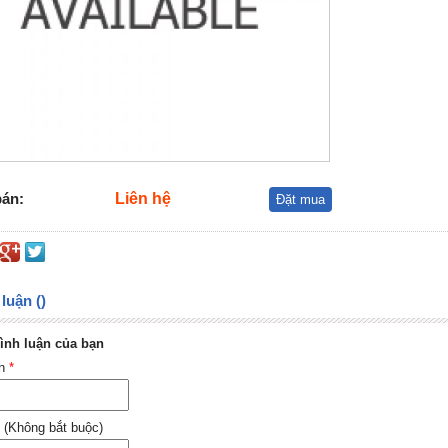
bán:
Liên hệ
Đặt mua
luận ()
ình luận của bạn
ên
*
 (Không bắt buộc)