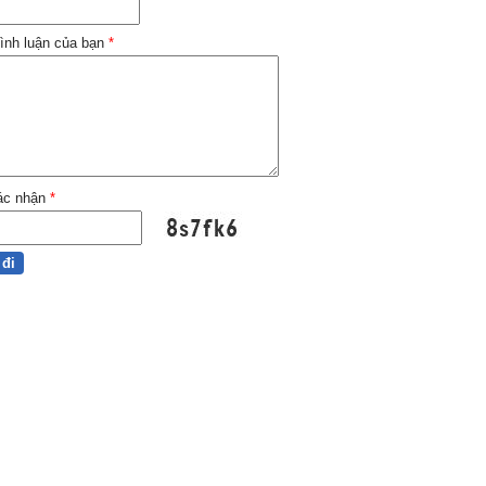
ình luận của bạn
*
ác nhận
*