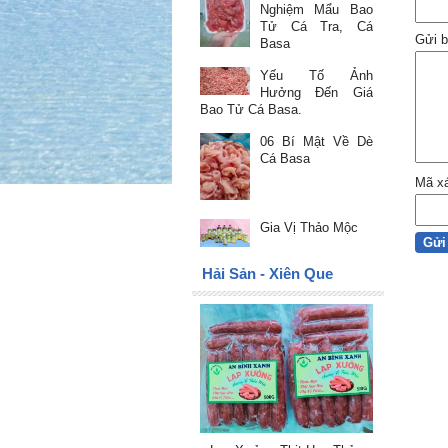
Nghiệm Mẩu Bao
Tử Cá Tra, Cá
Gửi b
Basa
Yếu Tố Ảnh
Hưởng Đến Giá
Bao Tử Cá Basa.
06 Bí Mật Về Dè
Cá Basa
Mã x
Gia Vị Thảo Mộc
Hải Sản - Xiên Que