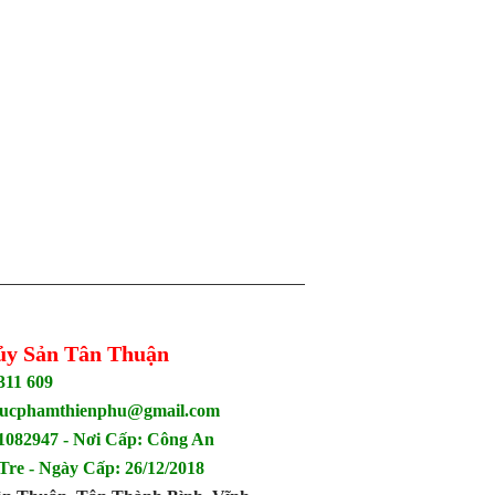
ủy Sản Tân Thuận
311 609
hucphamthienphu@gmail.com
082947 - Nơi Cấp: Công An
Tre - Ngày Cấp: 26/12/2018