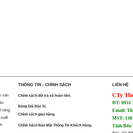
THÔNG TIN - CHÍNH SÁCH
LIÊN HỆ
CTy Th
n sản
Chính sách đổi trả và hoàn tiền.
ĐT: 0931 
ản
Bảng Giá Bán Sỉ.
õ ràng.
Email: T
Chính sách giao hàng.
 xuất
MST: 1301
nh
Chính Sách Bảo Mật Thông Tin Khách Hàng.
Tỉnh Bến 