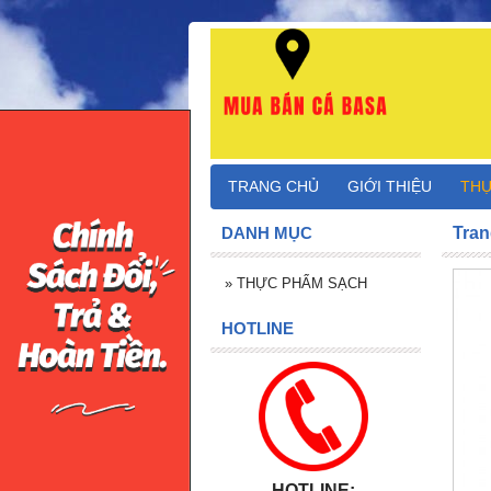
TRANG CHỦ
GIỚI THIỆU
THỰ
DANH MỤC
Tran
»
THỰC PHẨM SẠCH
HOTLINE
HOTLINE: