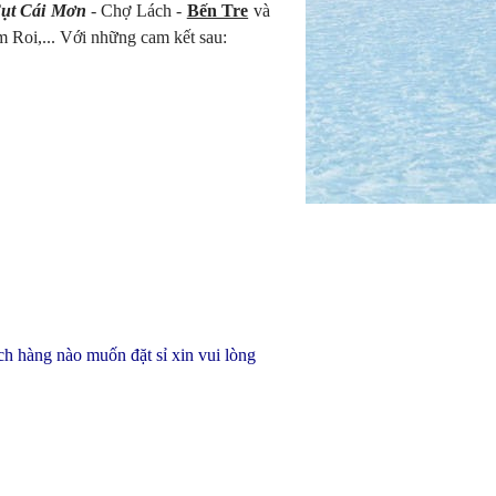
ụt Cái Mơn
- Chợ Lách -
Bến Tre
và
m Roi
,... Với những cam kết sau:
h hàng nào muốn đặt sỉ xin vui lòng