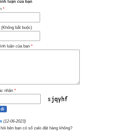
ình luận của bạn
ên
*
 (Không bắt buộc)
ình luận của bạn
*
ác nhận
*
n
(12-06-2023)
hỏi bên bạn có số zalo đặt hàng không?