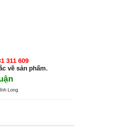
31 311 609
ắc về sản phẩm.
huận
Vĩnh Long