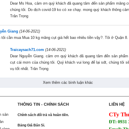
Dear Ms Hoa, cảm ơn quý khách đã quang tâm đến sản phẩm măng c
chúng tôi. Do dịch covid-19 ko có xe chạy. mong quý khách thông cảm
Trân Trọng
yễn Giang
(14-06-2021)
 tôi cần mua Mua 10 kg măng cụt giá hết bao nhiêu tiền vậy?. Tôi ở Quận 8.
Traicaysach71.com
(14-06-2021)
Dear Nguyễn Giang. cảm ơn quý khách đã quang tâm đến sản phẩ
cụt cái mơn của chúng tôi. Quý khách vui long để lại sdt, chúng tôi s
vụ tốt nhất. Trân Trọng
Xem thêm các bình luận khác
THÔNG TIN - CHÍNH SÁCH
LIÊN HỆ
CTy Th
n sản
Chính sách đổi trả và hoàn tiền.
ĐT: 0931 
ản
Bảng Giá Bán Sỉ.
õ ràng.