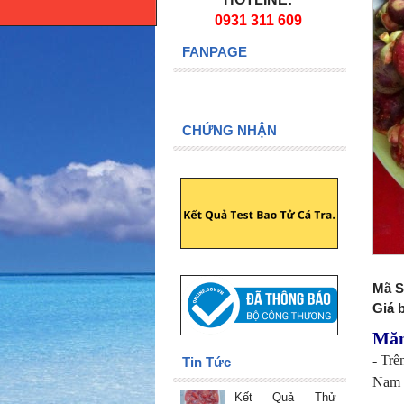
0931 311 609
FANPAGE
CHỨNG NHẬN
Mã S
Giá 
Măn
- Trê
Tin Tức
Nam 
Kết Quả Thử